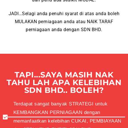
JADI…Selagi anda penuhi syarat di atas anda boleh
MULAKAN perniagaan anda atau NAIK TARAF
perniagaan anda dengan SDN BHD.
TAPI...SAYA MASIH NAK
TAHU LAH APA KELEBIHAN
SDN BHD.. BOLEH?
Terdapat sangat banyak STRATEGI untuk
KEMBANGKAN PERNIAGAAN dengan
memanfaatkan kelebihan CUKAI, PEMBIAYAAN