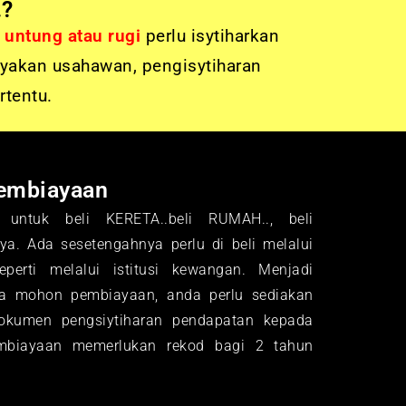
…?
a untung atau rugi
perlu isytiharkan
yakan usahawan, pengisytiharan
rtentu.
embiayaan
untuk beli KERETA..beli RUMAH.., beli
a. Ada sesetengahnya perlu di beli melalui
erti melalui istitusi kewangan. Menjadi
da mohon pembiayaan, anda perlu sediakan
dokumen pengsiytiharan pendapatan kepada
mbiayaan memerlukan rekod bagi 2 tahun