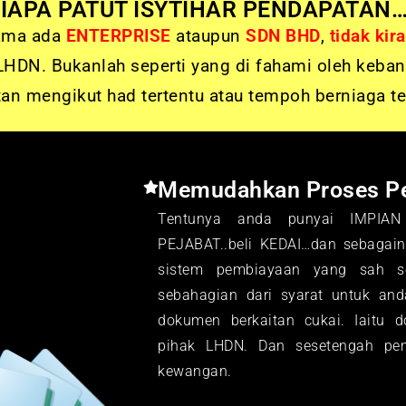
IAPA PATUT ISYTIHAR PENDAPATAN
sama ada
ENTERPRISE
ataupun
SDN BHD
,
tidak kir
HDN. Bukanlah seperti yang di fahami oleh keban
an mengikut had tertentu atau tempoh berniaga te
Memudahkan Proses P
Tentunya anda punyai IMPIAN 
PEJABAT..beli KEDAI…dan sebagainy
sistem pembiayaan yang sah sep
sebahagian dari syarat untuk an
dokumen berkaitan cukai. Iaitu 
pihak LHDN. Dan sesetengah pe
kewangan.