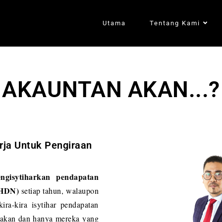
Utama
Tentang Kami
AKAUNTAN AKAN...?
ja Untuk Pengiraan
ngisytiharkan pendapatan
LHDN)
setiap tahun, walaupon
ira-kira isytihar pendapatan
diakan dan hanya mereka yang