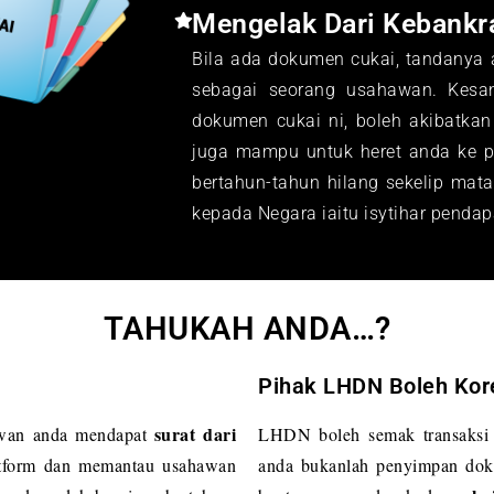
Mengelak Dari Kebankr
Bila ada dokumen cukai, tandanya
sebagai seorang usahawan. Kesa
dokumen cukai ni, boleh akibatkan
juga mampu untuk heret anda ke 
bertahun-tahun hilang sekelip mat
kepada Negara iaitu isytihar pend
TAHUKAH ANDA…?​
Pihak LHDN Boleh Kor
surat dari
awan anda mendapat
LHDN boleh semak transaks
atform dan memantau usahawan
anda bukanlah penyimpan do