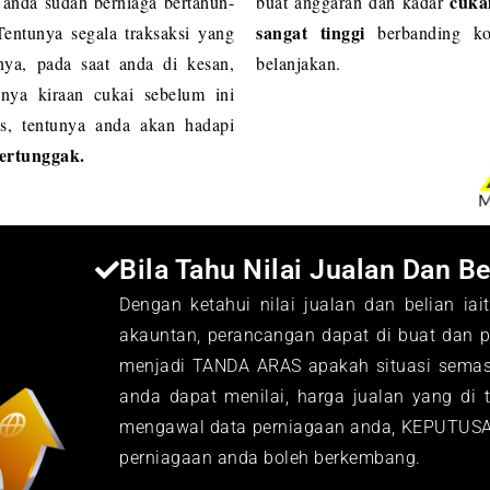
cuka
 anda sudah berniaga bertahun-
buat anggaran dan kadar
sangat tinggi
entunya segala traksaksi yang
berbanding ko
nya, pada saat anda di kesan,
belanjakan.​
anya kiraan cukai sebelum ini
s, tentunya anda akan hadapi
ertunggak.
Bila Tahu Nilai Jualan Dan Be
Dengan ketahui nilai jualan dan belian iai
akauntan, perancangan dapat di buat dan pr
menjadi TANDA ARAS apakah situasi semas
anda dapat menilai, harga jualan yang di 
mengawal data perniagaan anda, KEPUTUSA
perniagaan anda boleh berkembang.