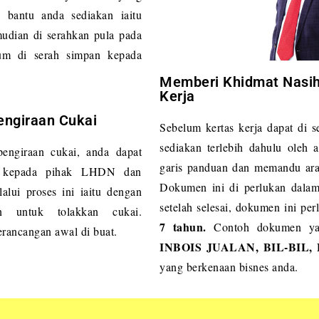
bantu anda sediakan iaitu
mudian di serahkan pula pada
um di serah simpan kepada
Memberi Khidmat Nasih
Kerja​
ngiraan Cukai
Sebelum kertas kerja dapat di 
sediakan terlebih dahulu oleh
engiraan cukai, anda dapat
garis panduan dan memandu ara
r kepada pihak LHDN dan
Dokumen ini di perlukan dalam
alui proses ini iaitu dengan
setelah selesai, dokumen ini pe
n untuk tolakkan cukai.
7 tahun.
Contoh dokumen ya
erancangan awal di buat.
INBOIS JUALAN, BIL-BIL
yang berkenaan bisnes anda.