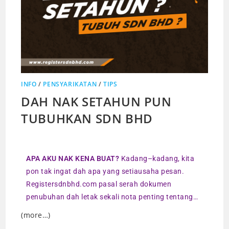
INFO
/
PENSYARIKATAN
/
TIPS
DAH NAK SETAHUN PUN
TUBUHKAN SDN BHD
APA AKU NAK KENA BUAT?
Kadang–kadang, kita
pon tak ingat dah apa yang setiausaha pesan.
Registersdnbhd.com pasal serah dokumen
penubuhan dah letak sekali nota penting tentang…
(more…)