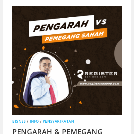
BISNES
/
INFO
/
PENSYARIKATAN
PENGARAH & PEMEGANG