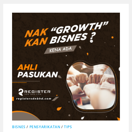
BISNES
/
PENSYARIKATAN
/
TIPS