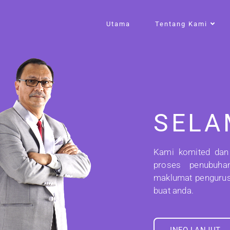
Utama
Tentang Kami
SELA
Kami komited dan
proses penubuha
maklumat pengurus
buat anda.
INFO LANJUT