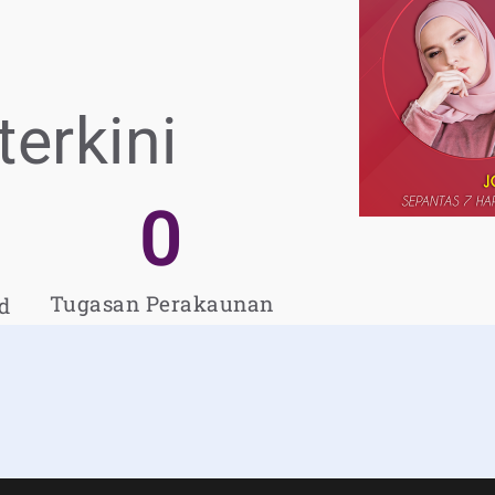
terkini
0
Tugasan Perakaunan
d