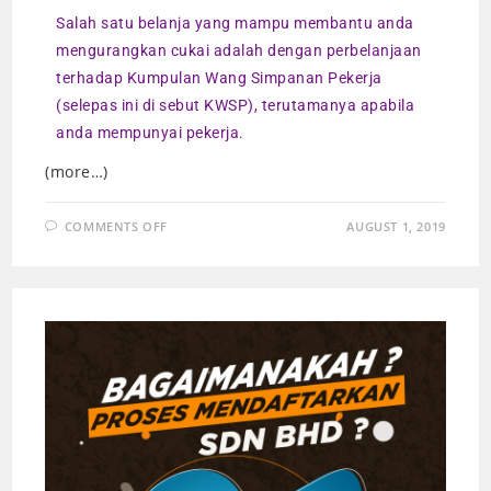
Salah satu belanja yang mampu membantu anda
mengurangkan cukai adalah dengan perbelanjaan
terhadap Kumpulan Wang Simpanan Pekerja
(selepas ini di sebut KWSP), terutamanya apabila
anda mempunyai pekerja.
(more…)
COMMENTS OFF
AUGUST 1, 2019