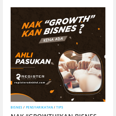
BISNES
/
PENSYARIKATAN
/
TIPS