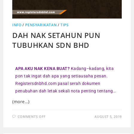
INFO
/
PENSYARIKATAN
/
TIPS
DAH NAK SETAHUN PUN
TUBUHKAN SDN BHD
APA AKU NAK KENA BUAT?
Kadang–kadang, kita
pon tak ingat dah apa yang setiausaha pesan.
Registersdnbhd.com pasal serah dokumen
penubuhan dah letak sekali nota penting tentang…
(more…)
COMMENTS OFF
AUGUST 5, 2019