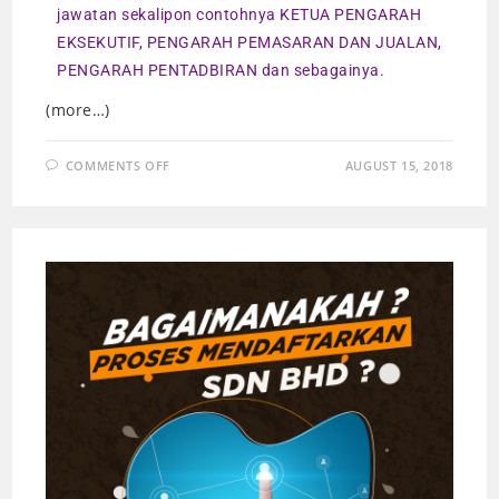
jawatan sekalipon contohnya KETUA PENGARAH
EKSEKUTIF, PENGARAH PEMASARAN DAN JUALAN,
PENGARAH PENTADBIRAN dan sebagainya.
(more…)
COMMENTS OFF
AUGUST 15, 2018