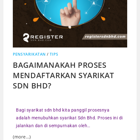
PENSYARIKATAN
/
TIPS
BAGAIMANAKAH PROSES
MENDAFTARKAN SYARIKAT
SDN BHD?
Bagi syarikat sdn bhd kita panggil prosesnya
adalah menubuhkan syarikat Sdn Bhd. Proses ini di
jalankan dan di sempurnakan oleh…
(more…)